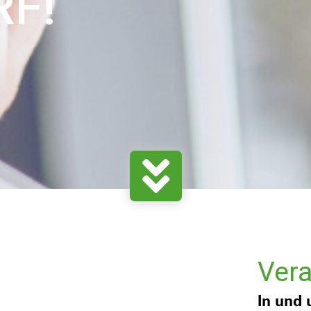
F!
Ver
In und