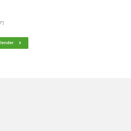
2"]
lender