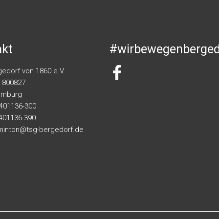
akt
#wirbewegenberged
edorf von 1860 e.V.
 800827
amburg
 401136-300
 401136-390
minton@tsg-bergedorf.de