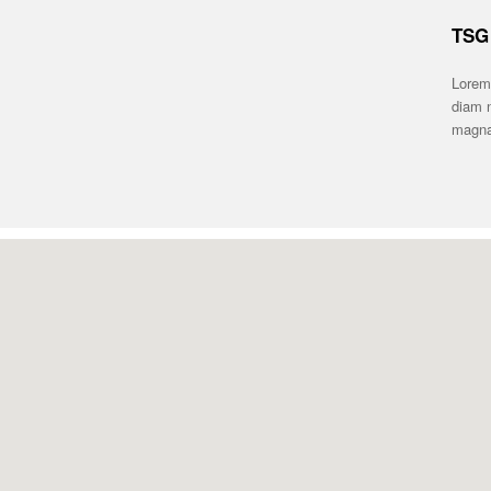
TSG 
Lorem 
diam n
magna