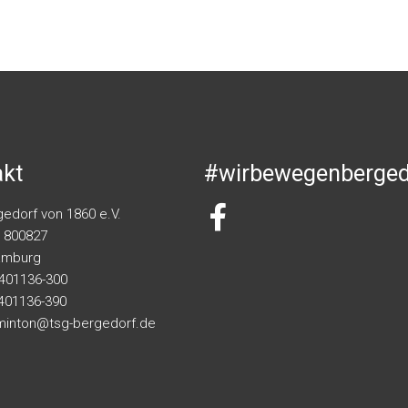
akt
#wirbewegenberged
edorf von 1860 e.V.
 800827
amburg
 401136-300
 401136-390
minton@tsg-bergedorf.de