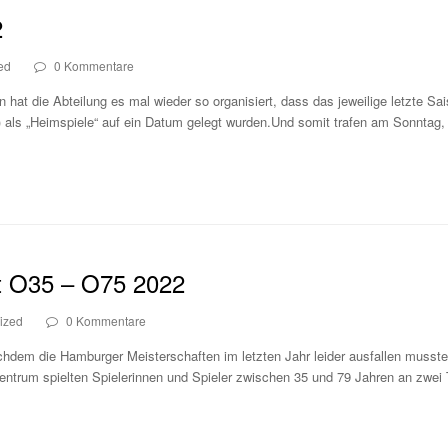
2
ed
0 Kommentare
hat die Abteilung es mal wieder so organisiert, dass das jeweilige letzte Sa
) als „Heimspiele“ auf ein Datum gelegt wurden.Und somit trafen am Sonntag
t O35 – O75 2022
ized
0 Kommentare
dem die Hamburger Meisterschaften im letzten Jahr leider ausfallen musste
zentrum spielten Spielerinnen und Spieler zwischen 35 und 79 Jahren an zwe