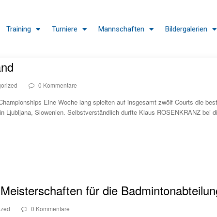
Training
Turniere
Mannschaften
Bildergalerien
and
orized
0 Kommentare
 Championships Eine Woche lang spielten auf insgesamt zwölf Courts die bes
in Ljubljana, Slowenien. Selbstverständlich durfte Klaus ROSENKRANZ bei di
 Meisterschaften für die Badmintonabteilun
ized
0 Kommentare